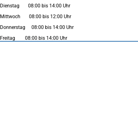
Dienstag 08:00 bis 14:00 Uhr
Mittwoch 08:00 bis 12:00 Uhr
Donnerstag 08:00 bis 14:00 Uhr
Freitag 08:00 bis 14:00 Uhr
Fußbereich
Häufig gesucht
Stadtplan Duisburg
(Öffnet
in
Mein Duisburg APP
(Öffnet
einem
in
Veranstaltungskalender
(Öffnet
neuen
einem
in
Serviceangebote der Stadt Duisburg
Tab)
neuen
einem
Tab)
neuen
Tab)
Schnellübersicht
Tourismus - Stadt von Feuer & Wasser
Rathaus, Politik und Stadtverwaltung
Wohnen und Leben
Wirtschaft Duisburg
Bildung und Wissenschaft
Kultur