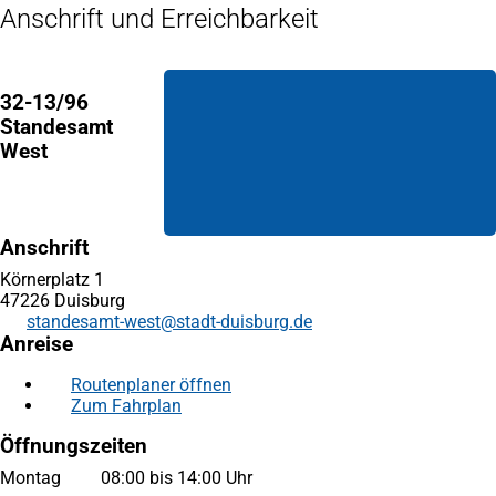
Anschrift und Erreichbarkeit
32-13/96
Standesamt
West
Anschrift
Körnerplatz 1
47226 Duisburg
standesamt-west
stadt-duisburg
de
Anreise
Routenplaner öffnen
(Öffnet
Zum Fahrplan
(Öffnet
in
in
einem
Öffnungszeiten
einem
neuen
neuen
Tab)
Montag 08:00 bis 14:00 Uhr
Tab)