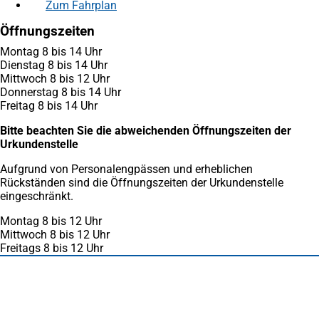
Zum Fahrplan
(Öffnet
in
in
einem
Öffnungszeiten
einem
neuen
neuen
Tab)
Montag 8 bis 14 Uhr
Tab)
Dienstag 8 bis 14 Uhr
Mittwoch 8 bis 12 Uhr
Donnerstag 8 bis 14 Uhr
Freitag 8 bis 14 Uhr
Bitte beachten Sie die abweichenden Öffnungszeiten der
Urkundenstelle
Aufgrund von Personalengpässen und erheblichen
Rückständen sind die Öffnungszeiten der Urkundenstelle
eingeschränkt.
Montag 8 bis 12 Uhr
Mittwoch 8 bis 12 Uhr
Freitags 8 bis 12 Uhr
Fußbereich
Häufig gesucht
Stadtplan Duisburg
(Öffnet
in
Mein Duisburg APP
(Öffnet
einem
in
Veranstaltungskalender
(Öffnet