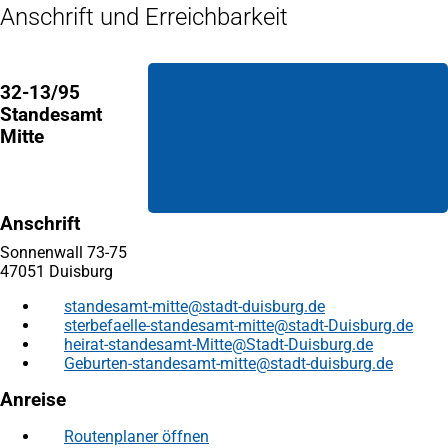
Anschrift und Erreichbarkeit
32-13/95
Standesamt
Mitte
Anschrift
Sonnenwall 73-75
47051 Duisburg
standesamt-mitte
stadt-duisburg
de
sterbefaelle-standesamt-mitte
stadt-Duisburg
de
heirat-standesamt-Mitte
Stadt-Duisburg
de
Geburten-standesamt-mitte
stadt-duisburg
de
Anreise
Routenplaner öffnen
(Öffnet