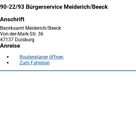
90-22/93 Bürgerservice Meiderich/Beeck
Anschrift
Bezirksamt Meiderich/Beeck
Von-der-Mark-Str. 36
47137 Duisburg
Anreise
Routenplaner öffnen
(Öffnet
Zum Fahrplan
(Öffnet
in
in
einem
Fußbereich
Häufig gesucht
einem
neuen
neuen
Tab)
Stadtplan Duisburg
(Öffnet
Tab)
in
Mein Duisburg APP
(Öffnet
einem
in
Veranstaltungskalender
(Öffnet
neuen
einem
in
Serviceangebote der Stadt Duisburg
Tab)
neuen
einem
Tab)
neuen
Tab)
Schnellübersicht
Tourismus - Stadt von Feuer & Wasser