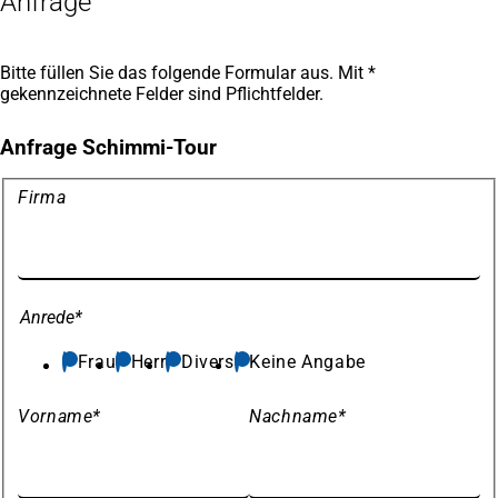
Anfrage
Bitte füllen Sie das folgende Formular aus. Mit *
gekennzeichnete Felder sind Pflichtfelder.
Anfrage Schimmi-Tour
Meine
Firma
Daten
Anrede
*
Frau
Herr
Divers
Keine Angabe
Vorname
*
Nachname
*