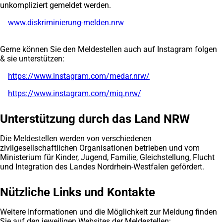
unkompliziert gemeldet werden.
www.diskriminierung-melden.nrw
(Öffnet
in
einem
Gerne können Sie den Meldestellen auch auf Instagram folgen
neuen
& sie unterstützen:
Tab)
https://www.instagram.com/medar.nrw/
(Öffnet
in
https://www.instagram.com/miq.nrw/
(Öffnet
einem
in
neuen
einem
Tab)
Unterstützung durch das Land NRW
neuen
Tab)
Die Meldestellen werden von verschiedenen
zivilgesellschaftlichen Organisationen betrieben und vom
Ministerium für Kinder, Jugend, Familie, Gleichstellung, Flucht
und Integration des Landes Nordrhein-Westfalen gefördert.
Nützliche Links und Kontakte
Weitere Informationen und die Möglichkeit zur Meldung finden
Sie auf den jeweiligen Websites der Meldestellen: