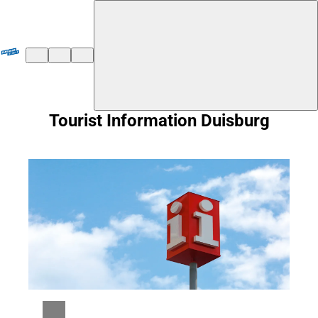
${duisburg-black-redstart.layout.jumpToContent}
Tourist Information Duisburg