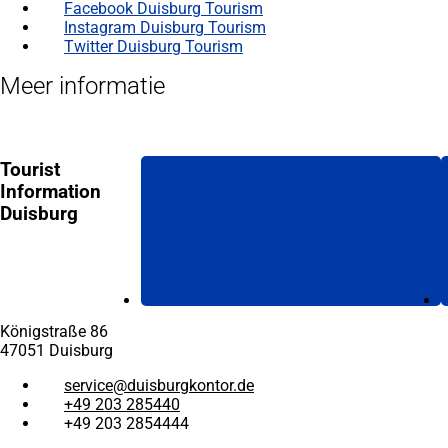
Facebook Duisburg Tourism
(Opens
in
Instagram Duisburg Tourism
(Opens
een
in
Twitter Duisburg Tourism
(Opens
nieuwe
een
in
Meer informatie
rekening)
nieuwe
een
rekening)
nieuwe
rekening)
Tourist
Information
Duisburg
Königstraße 86
47051 Duisburg
service
duisburgkontor
de
+49 203 285440
+49 203 2854444