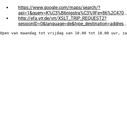
https://www.google.com/maps/search/?
api=1&query=K%C3%B6nigstra%C3%9Fe+86%2C47051+Duisburg%2CDeutschland
(Opens
http://efa.vrr.de/vrr/XSLT_TRIP_REQUEST2?
in
sessionID=0&language=de&type_destination=address&name_destination=Koenigstrasse+86&place_destination=47051+Duisburg
een
(Opens
Open van maandag tot vrijdag van 10.00 tot 18.00 uur, za
nieuwe
in
Veel gezocht
rekening)
een
nieuwe
Accommodatie zoeken
(Opens
rekening)
Landschaftsspark Duisburg-Nord
in
Tiger & Turtle
een
Binnenhaven van Duisburg
nieuwe
Rondleidingen en rondvaarten
rekening)
Contact