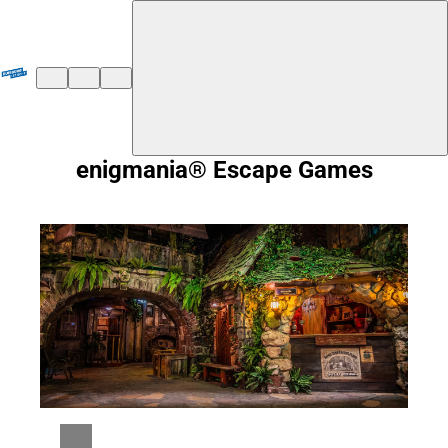
${duisburg-black-redstart.layout.jumpToContent}
enigmania® Escape Games