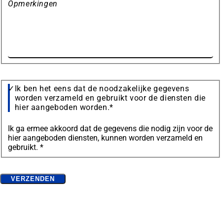
Opmerkingen
Data
Ik ben het eens dat de noodzakelijke gegevens
bescherming
worden verzameld en gebruikt voor de diensten die
hier aangeboden worden.
*
Ik ga ermee akkoord dat de gegevens die nodig zijn voor de
hier aangeboden diensten, kunnen worden verzameld en
gebruikt. *
Bitte
VERZENDEN
lassen
Veel gezocht
Sie
Accommodatie zoeken
(Opens
dieses
Landschaftsspark Duisburg-Nord
in
Feld