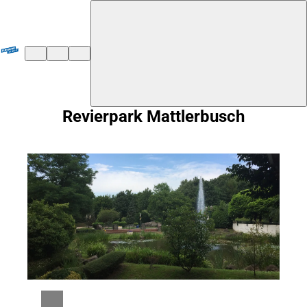
${duisburg-black-redstart.layout.jumpToContent}
Revierpark Mattlerbusch