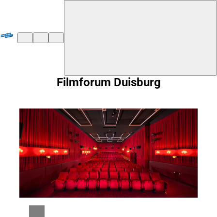
${duisburg-black-redstart.layout.jumpToContent}
Filmforum Duisburg