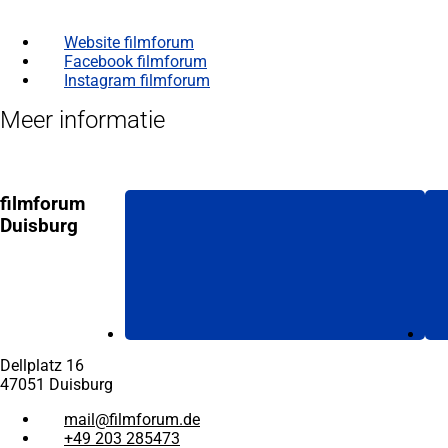
Website filmforum
(Opens
in
Facebook filmforum
(Opens
een
in
Instagram filmforum
(Opens
nieuwe
een
in
Meer informatie
rekening)
nieuwe
een
rekening)
nieuwe
rekening)
filmforum
Duisburg
Dellplatz 16
47051 Duisburg
mail
filmforum
de
+49 203 285473