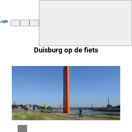
${duisburg-black-redstart.layout.jumpToContent}
Duisburg op de fiets