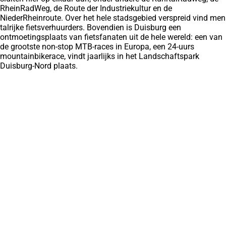
RheinRadWeg, de Route der Industriekultur en de
NiederRheinroute. Over het hele stadsgebied verspreid vind men
talrijke fietsverhuurders. Bovendien is Duisburg een
ontmoetingsplaats van fietsfanaten uit de hele wereld: een van
de grootste non-stop MTB-races in Europa, een 24-uurs
mountainbikerace, vindt jaarlijks in het Landschaftspark
Duisburg-Nord plaats.
Veel gezocht
Accommodatie zoeken
(Opens
Landschaftsspark Duisburg-Nord
in
Tiger & Turtle
een
Binnenhaven van Duisburg
nieuwe
Rondleidingen en rondvaarten
rekening)