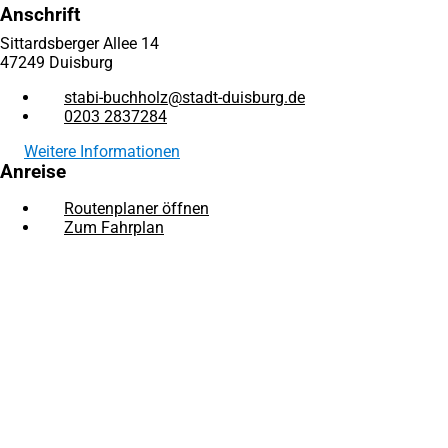
Anschrift
Sittardsberger Allee 14
47249 Duisburg
stabi-buchholz
stadt-duisburg
de
0203 2837284
Weitere Informationen
Anreise
Routenplaner öffnen
(Öffnet
Zum Fahrplan
(Öffnet
in
in
einem
Fußbereich
Rechtliches
einem
neuen
neuen
Tab)
Bibliotheksordnung
Tab)
Entgeltordnung
Hausordnung
Besuchen Sie uns