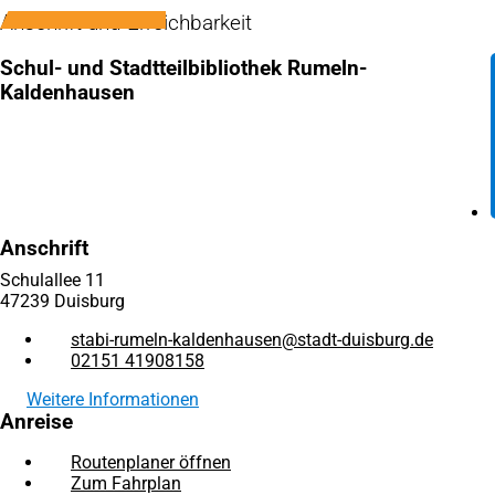
Anschrift und Erreichbarkeit
Schul- und Stadtteilbibliothek Rumeln-
Kaldenhausen
Anschrift
Schulallee 11
47239 Duisburg
stabi-rumeln-kaldenhausen
stadt-duisburg
de
02151 41908158
Weitere Informationen
Anreise
Routenplaner öffnen
(Öffnet
Zum Fahrplan
(Öffnet
in