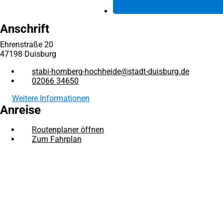
Anschrift
Ehrenstraße 20
47198 Duisburg
stabi-homberg-hochheide
stadt-duisburg
de
02066 34650
Weitere Informationen
Anreise
Routenplaner öffnen
(Öffnet
Zum Fahrplan
(Öffnet
in
in
einem
Fußbereich
Rechtliches
einem
neuen
neuen
Tab)
Bibliotheksordnung
Tab)
Entgeltordnung
Hausordnung