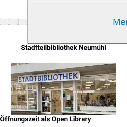
Inhalt anspringen
Me
Zur
Startseite
Stadtteilbibliothek Neumühl
Öffnungszeit als Open Library