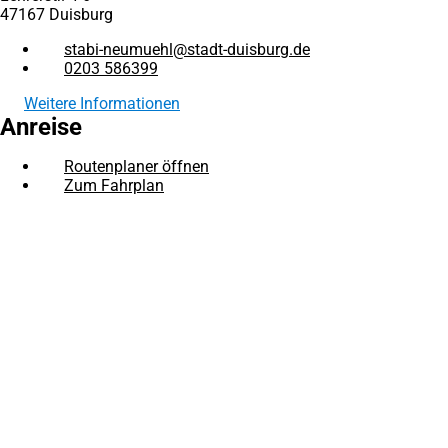
47167 Duisburg
stabi-neumuehl
stadt-duisburg
de
0203 586399
Weitere Informationen
Anreise
Routenplaner öffnen
(Öffnet
Zum Fahrplan
(Öffnet
in
in
einem
Fußbereich
Rechtliches
einem
neuen
neuen
Tab)
Bibliotheksordnung
Tab)
Entgeltordnung
Hausordnung
Besuchen Sie uns