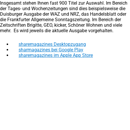
Insgesamt stehen Ihnen fast 900 Titel zur Auswahl. Im Bereich
der Tages- und Wochenzeitungen sind dies beispielsweise die
Duisburger Ausgabe der WAZ und NRZ, das Handelsblatt oder
die Frankfurter Allgemeine Sonntagszeitung. Im Bereich der
Zeitschriften Brigitte, GEO, kicker, Schöner Wohnen und viele
mehr. Es wird jeweils die aktuelle Ausgabe vorgehalten.
sharemagazines Desktopzugang
(Öffnet
in
sharmagazines bei Google Play
(Öffnet
einem
in
sharemagazines im Apple App Store
(Öffnet
neuen
einem
in
Fußbereich
Rechtliches
Tab)
neuen
einem
Tab)
neuen
Bibliotheksordnung
Tab)
Entgeltordnung
Hausordnung
Besuchen Sie uns