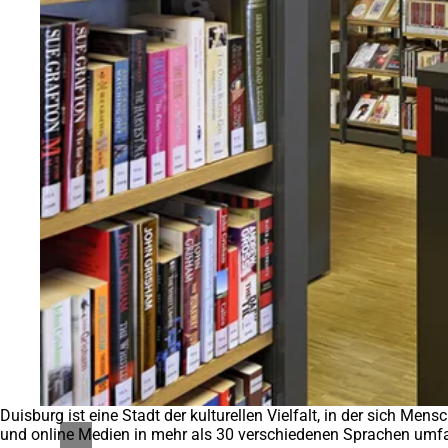
Duisburg ist eine Stadt der kulturellen Vielfalt, in der sich Men
und online Medien in mehr als 30 verschiedenen Sprachen umfas