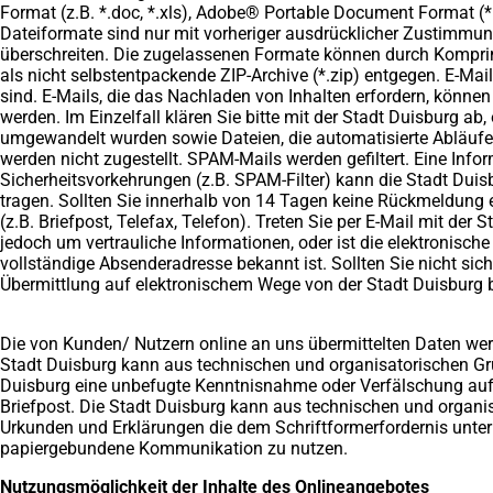
Format (z.B. *.doc, *.xls), Adobe® Portable Document Format (*.p
Dateiformate sind nur mit vorheriger ausdrücklicher Zustimmun
überschreiten. Die zugelassenen Formate können durch Komprim
als nicht selbstentpackende ZIP-Archive (*.zip) entgegen. E-Ma
sind. E-Mails, die das Nachladen von Inhalten erfordern, können 
werden. Im Einzelfall klären Sie bitte mit der Stadt Duisburg ab
umgewandelt wurden sowie Dateien, die automatisierte Abläufe
werden nicht zugestellt. SPAM-Mails werden gefiltert. Eine Inf
Sicherheitsvorkehrungen (z.B. SPAM-Filter) kann die Stadt Duisbu
tragen. Sollten Sie innerhalb von 14 Tagen keine Rückmeldung
(z.B. Briefpost, Telefax, Telefon). Treten Sie per E-Mail mit d
jedoch um vertrauliche Informationen, oder ist die elektronisch
vollständige Absenderadresse bekannt ist. Sollten Sie nicht sich
Übermittlung auf elektronischem Wege von der Stadt Duisburg b
Die von Kunden/ Nutzern online an uns übermittelten Daten wer
Stadt Duisburg kann aus technischen und organisatorischen Grün
Duisburg eine unbefugte Kenntnisnahme oder Verfälschung auf 
Briefpost. Die Stadt Duisburg kann aus technischen und organisa
Urkunden und Erklärungen die dem Schriftformerfordernis unterli
papiergebundene Kommunikation zu nutzen.
Nutzungsmöglichkeit der Inhalte des Onlineangebotes