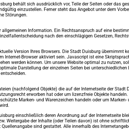
uisburg behält sich ausdrücklich vor, Teile der Seiten oder da
ndgültig einzustellen. Ferner steht das Angebot unter dem Vorbe
che Störungen.
 allgemeinen Information. Ein Rechtsanspruch auf eine bestimmt
r Einzelfallentscheidung nach den einschlägigen Gesetzen, Rec
 aktuelle Version Ihres Browsers. Die Stadt Duisburg übernimmt k
 Internet-Browser aktiviert sein. Javascript ist eine Skriptspr
ehen werden können. Um unsere Website optimal zu nutzen, sollte
optimale Darstellung der einzelnen Seiten bei unterschiedlichen
u entscheiden.
ateien (nachfolgend Objekte) die auf der Internetseite der Stadt
Nutzungsrecht erworben hat oder um lizenzfreie Objekte handeln
eschützte Marken- und Warenzeichen handeln oder um Marken- u
wird.
sburg einschließlich deren Anordnung auf der Internetseite bleib
w. Weitergabe der Inhalte (oder Teilen davon) ist ohne schriftl
 Quellenangabe sind gestattet. Alle innerhalb des Internetange