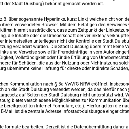
t der Stadt Duisburg) bekannt gemacht worden ist.
 (z.B. über sogenannte Hyperlinks, kurz: Link) welche nicht von d
in ihrem verwendeten Browser. Mit dem Betätigen des Verweises 
lären hiermit ausdrücklich, dass zum Zeitpunkt der Linksetzung 
ng, die Inhalte oder die Urheberschaft der verlinkten/ verknüpfte
 Internetseiten unterliegen nicht der Kontrolle der Stadt Duisbu
setzung verändert wurden. Die Stadt Duisburg übernimmt keine Ver
n Links und Verweise sowie für Fremdeinträge in vom Autor einge
äßigkeit, Vollständigkeit oder für die Erfüllung von Urheberrec
sondere für Schäden, die aus der Nutzung oder Nichtnutzung solch
burg übernimmt keine Haftung für direkte oder indirekte Schäden
ischen Kommunikation nach § 3a VwVfG NRW eröffnet. Insbesond
nisch an die Stadt Duisburg versendet werden, da das hierfür n
rgesetz auf Seiten der Stadt Duisburg nicht unterstützt wird. Wir
rg bietet verschiedene Möglichkeiten zur Kommunikation über d
 bereitgestellten Internet-Formulare, etc.). Hierfür gelten die 
ail ist die zentrale Adresse infostadt-duisburgde eingerichtet
eiformate bearbeiten. Derzeit ist die Datenübermittlung daher 