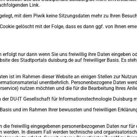
achfolgenden Link.
bgelegt, mit dem Piwik keine Sitzungsdaten mehr zu Ihren Besuch
ookie gelöscht mit der Folge, dass es dann ggf. von Ihnen erne
rfolgt nur dann wenn Sie uns freiwillig ihre Daten eingeben ode
te des Stadtportals duisburg.de auf freiwilliger Basis. Es steh
n ist im Rahmen dieser Website an einigen Stellen zur Nutzung 
Informationsmaterial unentbehrlich. Personenbezogene Daten wer
rservice) nutzen möchten und die für die Bearbeitung Ihres An
n der DU-IT Gesellschaft für Informationstechnologie Duisburg 
 Basis und im Rahmen Ihrer bewussten und freiwilligen Erklärun
nen die freiwillig eingegebenen personenbezogenen Daten nur f
ben werden. In diesem Fall werden technische und organisatoris