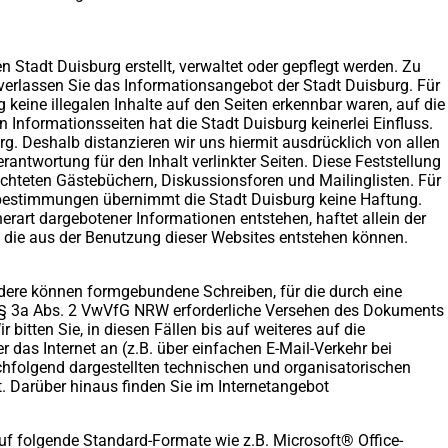
en Stadt Duisburg erstellt, verwaltet oder gepflegt werden. Zu
verlassen Sie das Informationsangebot der Stadt Duisburg. Für
keine illegalen Inhalte auf den Seiten erkennbar waren, auf die
n Informationsseiten hat die Stadt Duisburg keinerlei Einfluss.
rg. Deshalb distanzieren wir uns hiermit ausdrücklich von allen
antwortung für den Inhalt verlinkter Seiten. Diese Feststellung
richteten Gästebüchern, Diskussionsforen und Mailinglisten. Für
htsbestimmungen übernimmt die Stadt Duisburg keine Haftung.
erart dargebotener Informationen entstehen, haftet allein der
, die aus der Benutzung dieser Websites entstehen können.
ere können formgebundene Schreiben, für die durch eine
ach § 3a Abs. 2 VwVfG NRW erforderliche Versehen des Dokuments
 bitten Sie, in diesen Fällen bis auf weiteres auf die
as Internet an (z.B. über einfachen E-Mail-Verkehr bei
nachfolgend dargestellten technischen und organisatorischen
. Darüber hinaus finden Sie im Internetangebot
auf folgende Standard-Formate wie z.B. Microsoft® Office-