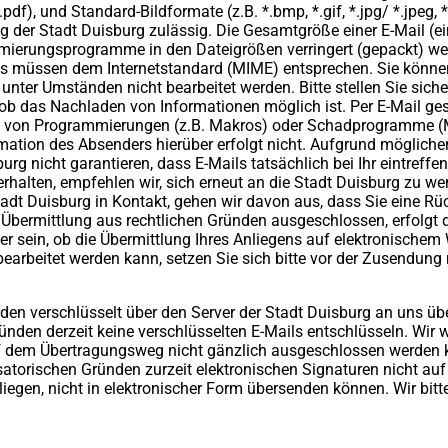
df), und Standard-Bildformate (z.B. *.bmp, *.gif, *.jpg/ *.jpeg, 
g der Stadt Duisburg zulässig. Die Gesamtgröße einer E-Mail (e
ierungsprogramme in den Dateigrößen verringert (gepackt) wer
ils müssen dem Internetstandard (MIME) entsprechen. Sie können
unter Umständen nicht bearbeitet werden. Bitte stellen Sie siche
, ob das Nachladen von Informationen möglich ist. Per E-Mail ges
 von Programmierungen (z.B. Makros) oder Schadprogramme (Mal
ormation des Absenders hierüber erfolgt nicht. Aufgrund möglic
rg nicht garantieren, dass E-Mails tatsächlich bei Ihr eintreffen
 erhalten, empfehlen wir, sich erneut an die Stadt Duisburg z
er Stadt Duisburg in Kontakt, gehen wir davon aus, dass Sie ein
e Übermittlung aus rechtlichen Gründen ausgeschlossen, erfolgt d
er sein, ob die Übermittlung Ihres Anliegens auf elektronischem W
earbeitet werden kann, setzen Sie sich bitte vor der Zusendung
den verschlüsselt über den Server der Stadt Duisburg an uns üb
den derzeit keine verschlüsselten E-Mails entschlüsseln. Wir w
dem Übertragungsweg nicht gänzlich ausgeschlossen werden kan
torischen Gründen zurzeit elektronischen Signaturen nicht auf E
egen, nicht in elektronischer Form übersenden können. Wir bitte