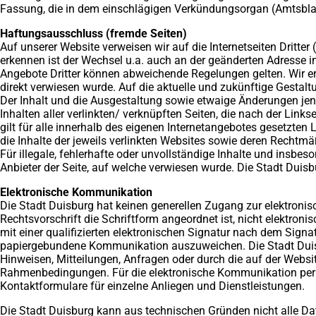
Fassung, die in dem einschlägigen Verkündungsorgan (Amtsblat
Haftungsausschluss (fremde Seiten)
Auf unserer Website verweisen wir auf die Internetseiten Dritter
erkennen ist der Wechsel u.a. auch an der geänderten Adresse 
Angebote Dritter können abweichende Regelungen gelten. Wir erk
direkt verwiesen wurde. Auf die aktuelle und zukünftige Gestaltu
Der Inhalt und die Ausgestaltung sowie etwaige Änderungen jener
Inhalten aller verlinkten/ verknüpften Seiten, die nach der Link
gilt für alle innerhalb des eigenen Internetangebotes gesetzte
die Inhalte der jeweils verlinkten Websites sowie deren Rechtm
Für illegale, fehlerhafte oder unvollständige Inhalte und insbe
Anbieter der Seite, auf welche verwiesen wurde. Die Stadt Duis
Elektronische Kommunikation
Die Stadt Duisburg hat keinen generellen Zugang zur elektron
Rechtsvorschrift die Schriftform angeordnet ist, nicht elektro
mit einer qualifizierten elektronischen Signatur nach dem Signatu
papiergebundene Kommunikation auszuweichen. Die Stadt Duisbu
Hinweisen, Mitteilungen, Anfragen oder durch die auf der Website
Rahmenbedingungen. Für die elektronische Kommunikation per E-M
Kontaktformulare für einzelne Anliegen und Dienstleistungen.
Die Stadt Duisburg kann aus technischen Gründen nicht alle Dat