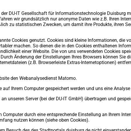
on der DU-IT Gesellschaft für Informationstechnologie Duisburg
fahren wir grundsätzlich nur anonyme Daten wie z.B. Ihren Intern
ich zu statistischen Zwecken, um damit ihre Produkte, ihren Ser
nnte Cookies genutzt. Cookies sind kleine Informationen, die v
tabler machen. So dienen die in den Cookies enthaltenen Infor
dlichkeit einer Website. Die von uns verwendeten Cookies spei
Durch Änderung der Einstellungen Ihres Browsers können Sie d
ernetdateien (z.B. Browserleiste Extras-Internetoptionen) entfer
Website den Webanalysedienst Matomo.
ie auf Ihrem Computer gespeichert werden und uns eine Analyse
n unseren Server (bei der DU-IT GmbH) übertragen und gespeich
rem Computer durch eine entsprechende Einstellung an Ihrem Inte
Umfang nutzen können (siehe oben Cookies).
em Besuch des des Stadtportals duisburg.de nicht einverstande