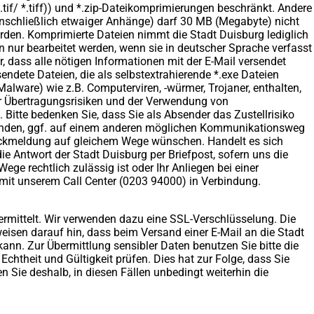
*.tif/ *.tiff)) und *.zip-Dateikomprimierungen beschränkt. Andere
inschließlich etwaiger Anhänge) darf 30 MB (Megabyte) nicht
den. Komprimierte Dateien nimmt die Stadt Duisburg lediglich
 nur bearbeitet werden, wenn sie in deutscher Sprache verfasst
r, dass alle nötigen Informationen mit der E-Mail versendet
endete Dateien, die als selbstextrahierende *.exe Dateien
ware) wie z.B. Computerviren, -würmer, Trojaner, enthalten,
her Übertragungsrisiken und der Verwendung von
. Bitte bedenken Sie, dass Sie als Absender das Zustellrisiko
u wenden, ggf. auf einem anderen möglichen Kommunikationsweg
e Rückmeldung auf gleichem Wege wünschen. Handelt es sich
ie Antwort der Stadt Duisburg per Briefpost, sofern uns die
ege rechtlich zulässig ist oder Ihr Anliegen bei einer
 mit unserem Call Center (0203 94000) in Verbindung.
ermittelt. Wir verwenden dazu eine SSL-Verschlüsselung. Die
eisen darauf hin, dass beim Versand einer E-Mail an die Stadt
n. Zur Übermittlung sensibler Daten benutzen Sie bitte die
chtheit und Gültigkeit prüfen. Dies hat zur Folge, dass Sie
n Sie deshalb, in diesen Fällen unbedingt weiterhin die