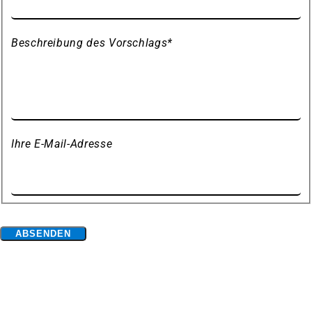
Beschreibung des Vorschlags
*
Ihre E-Mail-Adresse
Bitte
ABSENDEN
lassen
Fußbereich
Hier finden Sie uns
Sie
Stadt Duisburg
dieses
Feld
Stabsstelle Digitalisierung
leer.