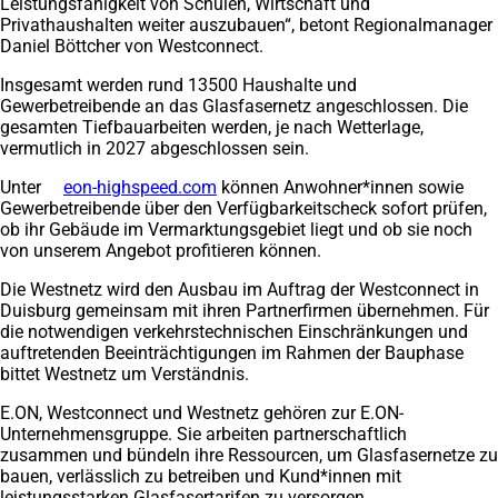
Leistungsfähigkeit von Schulen, Wirtschaft und
Privathaushalten weiter auszubauen“, betont Regionalmanager
Daniel Böttcher von Westconnect.
Insgesamt werden rund 13500 Haushalte und
Gewerbetreibende an das Glasfasernetz angeschlossen. Die
gesamten Tiefbauarbeiten werden, je nach Wetterlage,
vermutlich in 2027 abgeschlossen sein.
Unter
eon-highspeed.com
(Öffnet
können Anwohner*innen sowie
Gewerbetreibende über den Verfügbarkeitscheck sofort prüfen,
in
ob ihr Gebäude im Vermarktungsgebiet liegt und ob sie noch
einem
von unserem Angebot profitieren können.
neuen
Tab)
Die Westnetz wird den Ausbau im Auftrag der Westconnect in
Duisburg gemeinsam mit ihren Partnerfirmen übernehmen. Für
die notwendigen verkehrstechnischen Einschränkungen und
auftretenden Beeinträchtigungen im Rahmen der Bauphase
bittet Westnetz um Verständnis.
E.ON, Westconnect und Westnetz gehören zur E.ON-
Unternehmensgruppe. Sie arbeiten partnerschaftlich
zusammen und bündeln ihre Ressourcen, um Glasfasernetze zu
bauen, verlässlich zu betreiben und Kund*innen mit
leistungsstarken Glasfasertarifen zu versorgen.