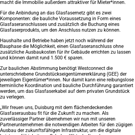
macht die Immobilie außerdem attraktiver für Mieter*innen.
in
neuen
einem
Tab)
Für die Anbindung an das Glasfasernetz gibt es zwei
neuen
Komponenten: die bauliche Voraussetzung in Form eines
Tab)
Glasfaseranschlusses und zusätzlich die Buchung eines
Glasfaserprodukts, um den Anschluss nutzen zu können.
Haushalte und Betriebe haben jetzt noch während der
Bauphase die Möglichkeit, einen Glasfaseranschluss ohne
zusätzliche Ausbaukosten für ihr Gebäude errichten zu lassen
und können damit rund 1.500 € sparen.
Zur baulichen Abstimmung benötigt Westconnect die
unterschriebene Grundstückseigentümererklärung (GEE) der
jeweiligen Eigentümer*innen. Nur damit kann eine reibungslose
terminliche Koordination und bauliche Durchführung garantiert
werden, um das Glasfaserkabel auf dem privaten Grundstück
zu verlegen.
„Wir freuen uns, Duisburg mit dem flächendeckenden
Glasfaserausbau fit für die Zukunft zu machen. Als
zuverlässiger Partner übernehmen wir nun mit unseren
Partnerunternehmen die notwendigen Arbeiten für den zügigen
Ausbau der zukunftsfähigen Infrastruktur, um die digitale