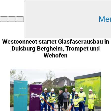
Inhalt anspringen
Me
Zur
Startseite
Westconnect startet Glasfaserausbau in
Duisburg Bergheim, Trompet und
Wehofen