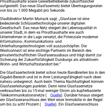
Privathaushalte sowie Gewerbetreibende zukunftssicher
aufgestellt: Das neue Glasfasernetz bietet Übertragungsraten
von bis zu 1.000 Megabit pro Sekunde.
Stadtdirektor Martin Murrack sagt: „Glasfaser ist eine
bedeutende Schlüsseltechnologie unserer digitalen
Gesellschaft. Das neue Netz steigert die Lebensqualität in
unserer Stadt, in dem es Privathaushalte wie auch
Unternehmen in die Lage versetzt, die Potenziale moderner
Informations-, Kommunikations- und
Unterhaltungstechnologien voll auszuschöpfen. Die
Westconnect ist eine wichtige Partnerin im Bereich des
privatwirtschaftlichen Glasfaserausbaus und trägt damit zur
Sicherung der Zukunftsfähigkeit Duisburgs als attraktivem
Wohn- und Wirtschaftsstandort bei.“
Die Glasfasertechnik bietet schon heute Bandbreiten bis in den
Gigabit-Bereich und ist in ihrer Leistungsfähigkeit nach oben
nahezu unbegrenzt. Auch beim Thema Nachhaltigkeit können
Glasfaserleitungen punkten. Denn reine Glasfasernetze
verbrauchen bis zu 15-mal weniger Strom als kupferbasierte
Telekommunikationsnetze (
Quelle
(Öffnet
). Darüber hinaus steigert
ein Glasfaseranschluss den Wert einer Immobilie in der Regel
in
um bis zu acht Prozent (
Quelle
(Öffnet
). Ein Glasfaseranschluss
einem