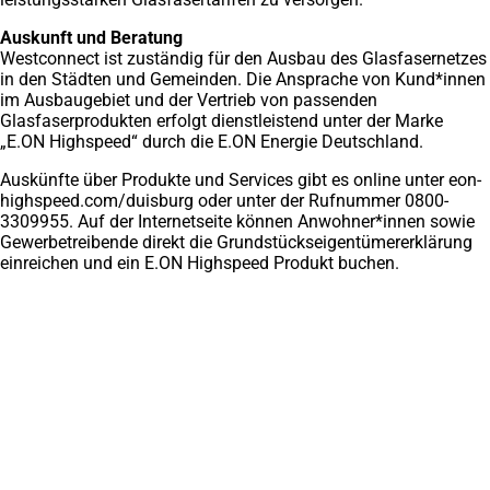
Auskunft und Beratung
Westconnect ist zuständig für den Ausbau des Glasfasernetzes
in den Städten und Gemeinden. Die Ansprache von Kund*innen
im Ausbaugebiet und der Vertrieb von passenden
Glasfaserprodukten erfolgt dienstleistend unter der Marke
„E.ON Highspeed“ durch die E.ON Energie Deutschland.
Auskünfte über Produkte und Services gibt es online unter eon-
highspeed.com/duisburg oder unter der Rufnummer 0800-
3309955. Auf der Internetseite können Anwohner*innen sowie
Gewerbetreibende direkt die Grundstückseigentümererklärung
einreichen und ein E.ON Highspeed Produkt buchen.
Fußbereich
Hier finden Sie uns
Stadt Duisburg
Stabsstelle Digitalisierung
Calaisplatz 5 (Digitalkontor)
47051 Duisburg
smartcity
stadt-duisburg
de