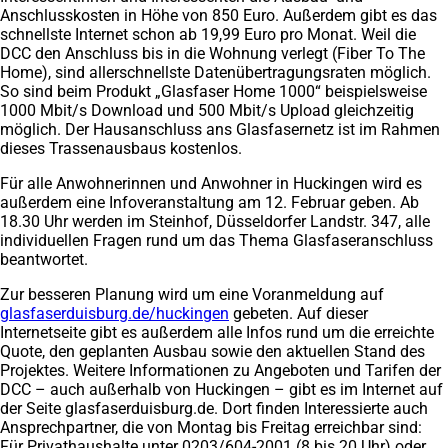
Anschlusskosten in Höhe von 850 Euro. Außerdem gibt es das
schnellste Internet schon ab 19,99 Euro pro Monat. Weil die
DCC den Anschluss bis in die Wohnung verlegt (Fiber To The
Home), sind allerschnellste Datenübertragungsraten möglich.
So sind beim Produkt „Glasfaser Home 1000“ beispielsweise
1000 Mbit/s Download und 500 Mbit/s Upload gleichzeitig
möglich. Der Hausanschluss ans Glasfasernetz ist im Rahmen
dieses Trassenausbaus kostenlos.
Für alle Anwohnerinnen und Anwohner in Huckingen wird es
außerdem eine Infoveranstaltung am 12. Februar geben. Ab
18.30 Uhr werden im Steinhof, Düsseldorfer Landstr. 347, alle
individuellen Fragen rund um das Thema Glasfaseranschluss
beantwortet.
Zur besseren Planung wird um eine Voranmeldung auf
glasfaserduisburg.de/huckingen
(Öffnet
gebeten. Auf dieser
Internetseite gibt es außerdem alle Infos rund um die erreichte
in
Quote, den geplanten Ausbau sowie den aktuellen Stand des
einem
Projektes. Weitere Informationen zu Angeboten und Tarifen der
neuen
DCC – auch außerhalb von Huckingen – gibt es im Internet auf
Tab)
der Seite glasfaserduisburg.de. Dort finden Interessierte auch
Ansprechpartner, die von Montag bis Freitag erreichbar sind:
Für Privathaushalte unter 0203/604-2001 (8 bis 20 Uhr) oder