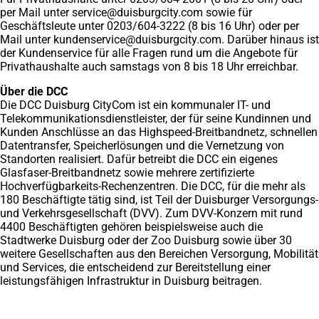
per Mail unter
service
duisburgcity
com
sowie für
Geschäftsleute unter 0203/604-3222 (8 bis 16 Uhr) oder per
Mail unter
kundenservice
duisburgcity
com
. Darüber hinaus ist
der Kundenservice für alle Fragen rund um die Angebote für
Privathaushalte auch samstags von 8 bis 18 Uhr erreichbar.
Über die DCC
Die DCC Duisburg CityCom ist ein kommunaler IT- und
Telekommunikationsdienstleister, der für seine Kundinnen und
Kunden Anschlüsse an das Highspeed-Breitbandnetz, schnellen
Datentransfer, Speicherlösungen und die Vernetzung von
Standorten realisiert. Dafür betreibt die DCC ein eigenes
Glasfaser-Breitbandnetz sowie mehrere zertifizierte
Hochverfügbarkeits-Rechenzentren. Die DCC, für die mehr als
180 Beschäftigte tätig sind, ist Teil der Duisburger Versorgungs-
und Verkehrsgesellschaft (DVV). Zum DVV-Konzern mit rund
4400 Beschäftigten gehören beispielsweise auch die
Stadtwerke Duisburg oder der Zoo Duisburg sowie über 30
weitere Gesellschaften aus den Bereichen Versorgung, Mobilität
und Services, die entscheidend zur Bereitstellung einer
leistungsfähigen Infrastruktur in Duisburg beitragen.
Fußbereich
Hier finden Sie uns