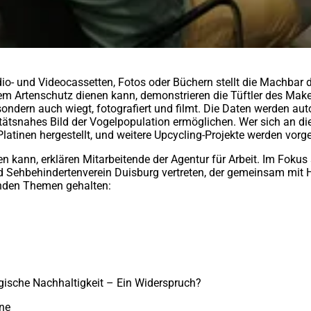
udio- und Videocassetten, Fotos oder Büchern stellt die Machbar
 dem Artenschutz dienen kann, demonstrieren die Tüftler des Ma
 sondern auch wiegt, fotografiert und filmt. Die Daten werden au
itätsnahes Bild der Vogelpopulation ermöglichen. Wer sich an die
latinen hergestellt, und weitere Upcycling-Projekte werden vorge
en kann, erklären Mitarbeitende der Agentur für Arbeit. Im Foku
nd Sehbehindertenverein Duisburg vertreten, der gemeinsam mit He
nden Themen gehalten:
ogische Nachhaltigkeit – Ein Widerspruch?
une