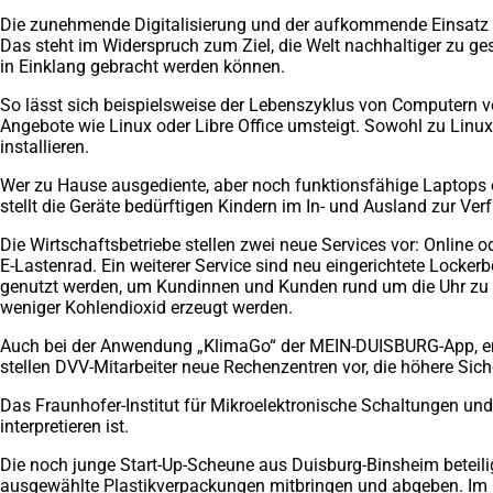
Die zunehmende Digitalisierung und der aufkommende Einsatz K
Das steht im Widerspruch zum Ziel, die Welt nachhaltiger zu ge
in Einklang gebracht werden können.
So lässt sich beispielsweise der Lebenszyklus von Computern 
Angebote wie Linux oder Libre Office umsteigt. Sowohl zu Linux 
installieren.
Wer zu Hause ausgediente, aber noch funktionsfähige Laptops od
stellt die Geräte bedürftigen Kindern im In- und Ausland zur Ve
Die Wirtschaftsbetriebe stellen zwei neue Services vor: Online o
E-Lastenrad. Ein weiterer Service sind neu eingerichtete Locke
genutzt werden, um Kundinnen und Kunden rund um die Uhr zu 
weniger Kohlendioxid erzeugt werden.
Auch bei der Anwendung „KlimaGo“ der MEIN-DUISBURG-App, entw
stellen DVV-Mitarbeiter neue Rechenzentren vor, die höhere Sic
Das Fraunhofer-Institut für Mikroelektronische Schaltungen und 
interpretieren ist.
Die noch junge Start-Up-Scheune aus Duisburg-Binsheim beteili
ausgewählte Plastikverpackungen mitbringen und abgeben. Im G