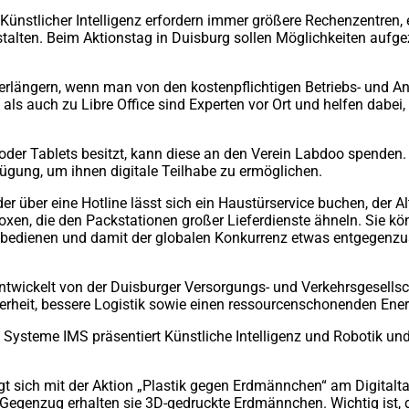
ünstlicher Intelligenz erfordern immer größere Rechenzentren
stalten. Beim Aktionstag in Duisburg sollen Möglichkeiten aufge
verlängern, wenn man von den kostenpflichtigen Betriebs- und
als auch zu Libre Office sind Experten vor Ort und helfen dabei
er Tablets besitzt, kann diese an den Verein Labdoo spenden. L
rfügung, um ihnen digitale Teilhabe zu ermöglichen.
der über eine Hotline lässt sich ein Haustürservice buchen, der A
rboxen, die den Packstationen großer Lieferdienste ähneln. Sie 
bedienen und damit der globalen Konkurrenz etwas entgegenzus
ickelt von der Duisburger Versorgungs- und Verkehrsgesellsch
herheit, bessere Logistik sowie einen ressourcenschonenden Ene
Systeme IMS präsentiert Künstliche Intelligenz und Robotik und 
gt sich mit der Aktion „Plastik gegen Erdmännchen“ am Digital
egenzug erhalten sie 3D-gedruckte Erdmännchen. Wichtig ist, d