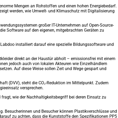
, enorme Mengen an Rohstoffen und einen hohen Energiebedarf.
zeigt werden, wie Umwelt- und Klimaschutz mit Digitalisierung
 Anwendungssystemen großer IT-Unternehmen auf Open-Source-
, die Software auf den eigenen, mitgebrachten Geräten zu
abdoo installiert darauf eine spezielle Bildungssoftware und
ltkleider direkt an der Haustür abholt – emissionsfrei mit einem
können jedoch auch von lokalen Akteuren wie Einzelhändlern
etzen. Auf diese Weise sollen Zeit und Wege gespart und
aft (DVV), steht die CO₂-Reduktion im Mittelpunkt. Zudem
rgieeinsatz versprechen.
fragt, wie der Nachhaltigkeitsbegriff bei deren Einsatz zu
tag. Besucherinnen und Besucher können Plastikverschlüsse und
arauf zu achten, dass die Kunststoffe den Spezifikationen PP5