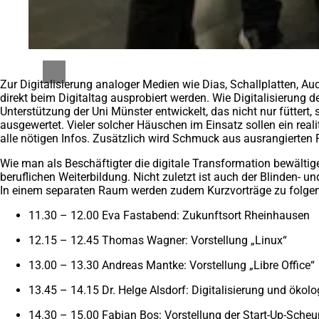
Zur Digitalisierung analoger Medien wie Dias, Schallplatten, A
direkt beim Digitaltag ausprobiert werden. Wie Digitalisierung
Unterstützung der Uni Münster entwickelt, das nicht nur füttert,
ausgewertet. Vieler solcher Häuschen im Einsatz sollen ein real
alle nötigen Infos. Zusätzlich wird Schmuck aus ausrangierten P
Wie man als Beschäftigter die digitale Transformation bewältig
beruflichen Weiterbildung. Nicht zuletzt ist auch der Blinden- u
In einem separaten Raum werden zudem Kurzvorträge zu folge
11.30 – 12.00 Eva Fastabend: Zukunftsort Rheinhausen
12.15 – 12.45 Thomas Wagner: Vorstellung „Linux“
13.00 – 13.30 Andreas Mantke: Vorstellung „Libre Office“
13.45 – 14.15 Dr. Helge Alsdorf: Digitalisierung und ökol
14.30 – 15.00 Fabian Bos: Vorstellung der Start-Up-Sche