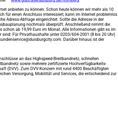
nter
www.glasfaserduisburg.de/homberg
(Öffnet
.
in
rnet anbieten zu können. Schon heute können wir mehr als 10
einem
h für einen Anschluss interessiert, kann im Internet problemlos
neuen
he Adress-Abfrage eingerichtet. Sollte die Adresse in der
Tab)
r Ausbauplanung nochmals überprüft. Anschließend nimmt die
 schon ab 19,99 Euro im Monat. Alle Informationen gibt es im
ar sind: Für Privathaushalte unter 0203/604-2001 (8 bis 20 Uhr)
kundenservice
duisburgcity
com
. Darüber hinaus ist der
nschlüsse an das Highspeed-Breitbandnetz, schnellen
itbandnetz sowie mehrere zertifizierte Hochverfügbarkeits-
lschaft (DVV). Zum DVV-Konzern mit rund 4400 Beschäftigten
ichen Versorgung, Mobilität und Services, die entscheidend zur