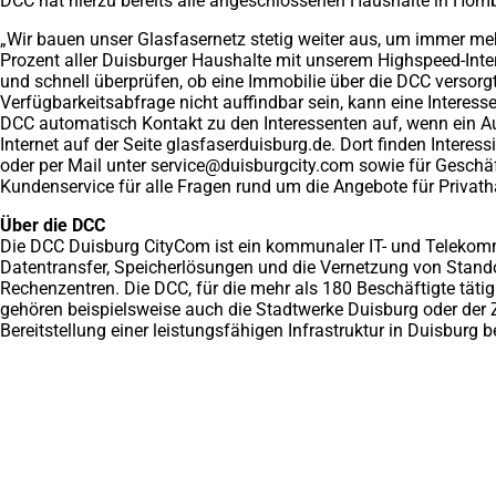
DCC hat hierzu bereits alle angeschlossenen Haushalte in Homber
„Wir bauen unser Glasfasernetz stetig weiter aus, um immer me
Prozent aller Duisburger Haushalte mit unserem Highspeed-Intern
und schnell überprüfen, ob eine Immobilie über die DCC versorgt
Verfügbarkeitsabfrage nicht auffindbar sein, kann eine Intere
DCC automatisch Kontakt zu den Interessenten auf, wenn ein Au
Internet auf der Seite glasfaserduisburg.de. Dort finden Interes
oder per Mail unter
service
duisburgcity
com
sowie für Geschäf
Kundenservice für alle Fragen rund um die Angebote für Privath
Über die DCC
Die DCC Duisburg CityCom ist ein kommunaler IT- und Telekomm
Datentransfer, Speicherlösungen und die Vernetzung von Standort
Rechenzentren. Die DCC, für die mehr als 180 Beschäftigte täti
gehören beispielsweise auch die Stadtwerke Duisburg oder der 
Bereitstellung einer leistungsfähigen Infrastruktur in Duisburg b
Fußbereich
Hier finden Sie uns
Stadt Duisburg
Stabsstelle Digitalisierung
Calaisplatz 5 (Digitalkontor)