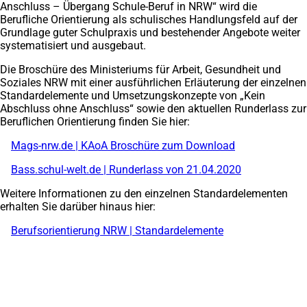
Anschluss – Übergang Schule-Beruf in NRW“ wird die
Berufliche Orientierung als schulisches Handlungsfeld auf der
Grundlage guter Schulpraxis und bestehender Angebote weiter
systematisiert und ausgebaut.
Die Broschüre des Ministeriums für Arbeit, Gesundheit und
Soziales NRW mit einer ausführlichen Erläuterung der einzelnen
Standardelemente und Umsetzungskonzepte von „Kein
Abschluss ohne Anschluss“ sowie den aktuellen Runderlass zur
Beruflichen Orientierung finden Sie hier:
Mags-nrw.de | KAoA Broschüre zum Download
(Öffnet
in
Bass.schul-welt.de | Runderlass von 21.04.2020
(Öffnet
einem
in
neuen
Weitere Informationen zu den einzelnen Standardelementen
einem
Tab)
erhalten Sie darüber hinaus hier:
neuen
Tab)
Berufsorientierung NRW | Standardelemente
(Öffnet
in
einem
Fußbereich
Hier finden Sie uns
neuen
Tab)
Stadt Duisburg
Der Oberbürgermeister