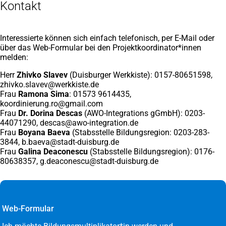
Kontakt
Interessierte können sich einfach telefonisch, per E-Mail oder
über das Web-Formular bei den Projektkoordinator*innen
melden:
Herr
Zhivko Slavev
(Duisburger Werkkiste): 0157-80651598,
zhivko.slavev
werkkiste
de
Frau
Ramona Sima
: 01573 9614435,
koordinierung.ro
gmail
com
Frau
Dr. Dorina Descas
(AWO-Integrations gGmbH): 0203-
44071290,
descas
awo-integration
de
Frau
Boyana Baeva
(Stabsstelle Bildungsregion: 0203-283-
3844,
b.baeva
stadt-duisburg
de
Frau
Galina Deaconescu
(Stabsstelle Bildungsregion): 0176-
80638357,
g.deaconescu
stadt-duisburg
de
Web-Formular